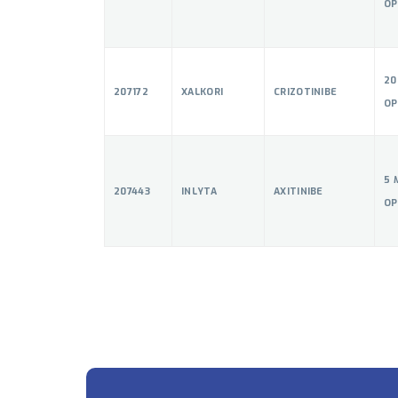
OP
20
207172
XALKORI
CRIZOTINIBE
OP
5 
207443
INLYTA
AXITINIBE
OP