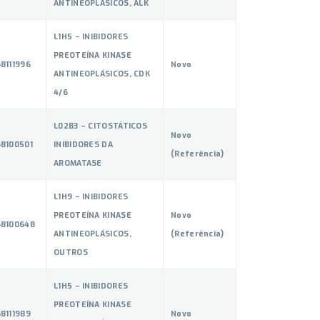
ANTINEOPLÁSICOS, ALK
L1H5 – INIBIDORES
PREOTEÍNA KINASE
8111996
Novo
ANTINEOPLÁSICOS, CDK
4/6
L02B3 – CITOSTÁTICOS
Novo
68100501
INIBIDORES DA
(Referência)
AROMATASE
L1H9 – INIBIDORES
PREOTEÍNA KINASE
Novo
68100648
ANTINEOPLÁSICOS,
(Referência)
OUTROS
L1H5 – INIBIDORES
PREOTEÍNA KINASE
8111989
Novo