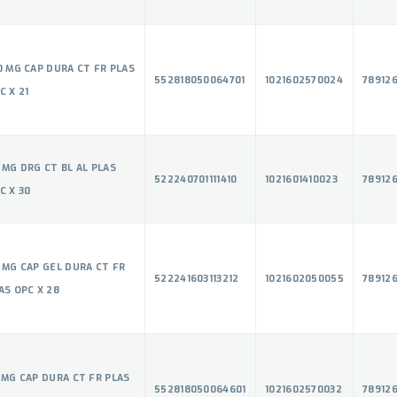
0 MG CAP DURA CT FR PLAS
552818050064701
1021602570024
789126
C X 21
 MG DRG CT BL AL PLAS
522240701111410
1021601410023
78912
C X 30
 MG CAP GEL DURA CT FR
522241603113212
1021602050055
78912
AS OPC X 28
 MG CAP DURA CT FR PLAS
552818050064601
1021602570032
789126