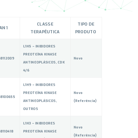
CLASSE
TIPO DE
AN 1
TERAPÊUTICA
PRODUTO
L1H5 – INIBIDORES
PREOTEÍNA KINASE
68112009
Novo
ANTINEOPLÁSICOS, CDK
4/6
L1H9 – INIBIDORES
PREOTEÍNA KINASE
Novo
68100655
ANTINEOPLÁSICOS,
(Referência)
OUTROS
L1H3 – INIBIDORES
Novo
8110418
PREOTEÍNA KINASE
(Referência)