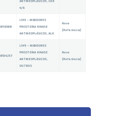
ANTINEOPLÁSICOS, CDK
4/6
L1H3 – INIBIDORES
Novo
8110388
PREOTEÍNA KINASE
(Referência)
ANTINEOPLÁSICOS, ALK
L1H9 – INIBIDORES
PREOTEÍNA KINASE
Novo
68104257
ANTINEOPLÁSICOS,
(Referência)
OUTROS