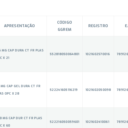
CÓDIGO
APRESENTAÇÃO
REGISTRO
E
GGREM
5 MG CAP DURA CT FR PLAS
552818050064801
1021602570016
78912
C X 21
 MG CAP GEL DURA CT FR
522241605116219
1021602050098
78912
AS OPC X 28
0 MG CAP DUR CT FR PLAS
522216050059601
1021602410061
789126
C X 60