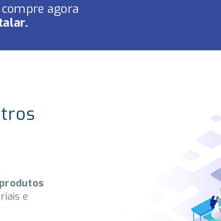
e compre agora
alar.
tros
 produtos
iais e