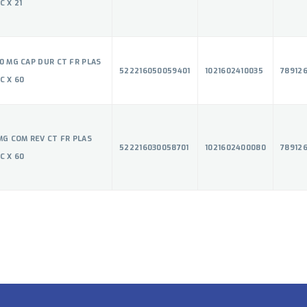
C X 21
0 MG CAP DUR CT FR PLAS
522216050059401
1021602410035
789126
C X 60
MG COM REV CT FR PLAS
522216030058701
1021602400080
78912
C X 60