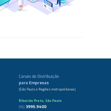
Canais de Distribuição
para Empresas
(São Paulo e Regiões metropolitanas)
Ribeirão Preto, São Paulo
3995.9400
(16)