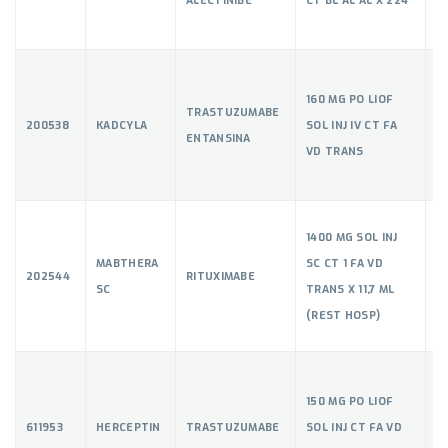
160 MG PO LIOF
TRASTUZUMABE
200538
KADCYLA
SOL INJ IV CT FA
5
ENTANSINA
VD TRANS
1400 MG SOL INJ
MABTHERA
SC CT 1 FA VD
202544
RITUXIMABE
5
SC
TRANS X 11,7 ML
(REST HOSP)
150 MG PO LIOF
611953
HERCEPTIN
TRASTUZUMABE
SOL INJ CT FA VD
5