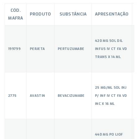
CÓD.
PRODUTO
SUBSTÂNCIA
APRESENTAÇÃO
C
MAFRA
420 MG SOL DIL
199799
PERJETA
PERTUZUMABE
INFUS IV CT FA VD
5
TRANS X 14 ML
25 MG/ML SOL INJ
2775
AVASTIN
BEVACIZUMABE
P/ INF IV CT FA VD
5
INC X 16 ML
440 MG PO LIOF