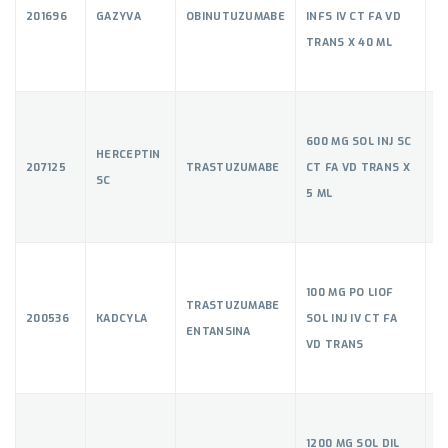
201696
GAZYVA
OBINUTUZUMABE
INFS IV CT FA VD
5
TRANS X 40 ML
600 MG SOL INJ SC
HERCEPTIN
207125
TRASTUZUMABE
CT FA VD TRANS X
5
SC
5 ML
100 MG PO LIOF
TRASTUZUMABE
200536
KADCYLA
SOL INJ IV CT FA
5
ENTANSINA
VD TRANS
1200 MG SOL DIL