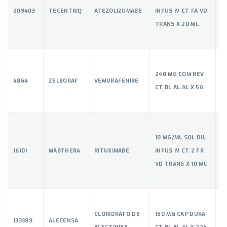
209403
TECENTRIQ
ATEZOLIZUMABE
INFUS IV CT FA VD
5
TRANS X 20 ML
240 MG COM REV
4864
ZELBORAF
VEMURAFENIBE
5
CT BL AL AL X 56
10 MG/ML SOL DIL
16101
MABTHERA
RITUXIMABE
INFUS IV CT 2 FR
5
VD TRANS X 10 ML
CLORIDRATO DE
150 MG CAP DURA
133389
ALECENSA
5
ALECTINIBE
CT BL AL AL X 224