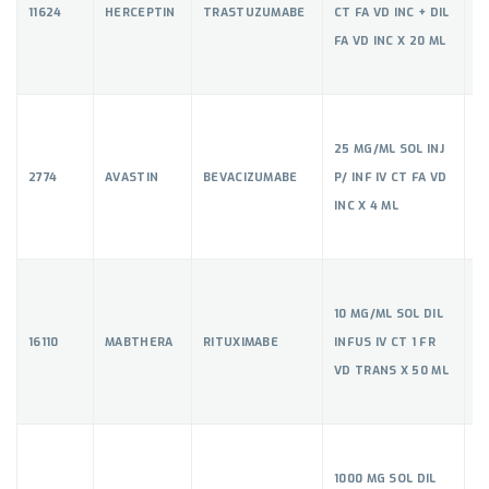
11624
HERCEPTIN
TRASTUZUMABE
CT FA VD INC + DIL
5
FA VD INC X 20 ML
25 MG/ML SOL INJ
2774
AVASTIN
BEVACIZUMABE
P/ INF IV CT FA VD
5
INC X 4 ML
10 MG/ML SOL DIL
16110
MABTHERA
RITUXIMABE
INFUS IV CT 1 FR
5
VD TRANS X 50 ML
1000 MG SOL DIL