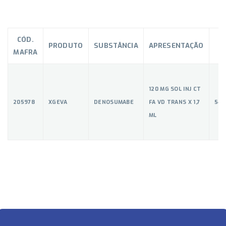
CÓD.
PRODUTO
SUBSTÂNCIA
APRESENTAÇÃO
MAFRA
120 MG SOL INJ CT
205978
XGEVA
DENOSUMABE
FA VD TRANS X 1,7
544
ML