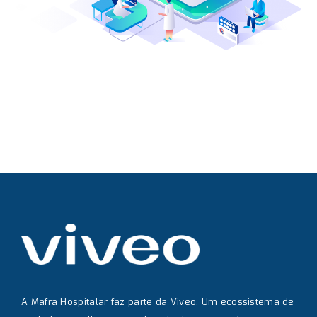
A Mafra Hospitalar faz parte da Viveo. Um ecossistema de