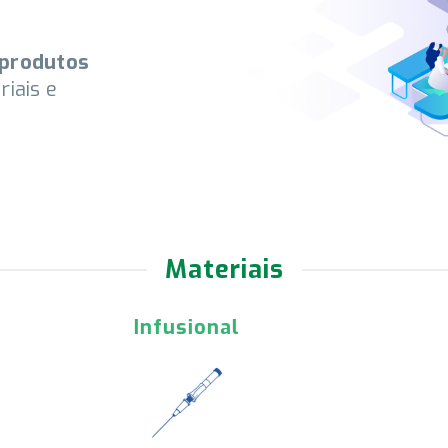
 produtos
iais e
Materiais
Ortopédica