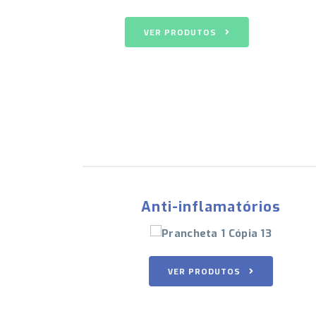
TOS
VER PRODUTOS
tórios
Controle Especial
OS
VER PRODUTOS