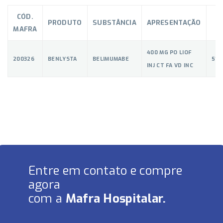
CÓD.
PRODUTO
SUBSTÂNCIA
APRESENTAÇÃO
MAFRA
400 MG PO LIOF
200326
BENLYSTA
BELIMUMABE
510
INJ CT FA VD INC
Entre em contato e compre
agora
com a
Mafra Hospitalar.