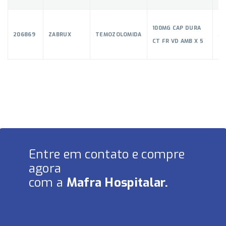
100MG CAP DURA
206869
ZABRUX
TEMOZOLOMIDA
53
CT FR VD AMB X 5
Entre em contato e compre
agora
com a
Mafra Hospitalar.