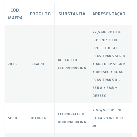
CÓD.
PRODUTO
SUBSTÂNCIA
APRESENTAÇÃO
MAFRA
22,5 MG PO LIOF
SUS INJ SC LIB
PROL CT BL AL
PLAS TRANS SER B
ACETATO DE
7826
ELIGARD
+ AGU DISP SEGUR
53
LEUPRORRELINA
+ DESSEC + BL AL
PLAS TRANS DIL
SER A + EMB +
DESSEC
2 MG/ML SUS INJ
CLORIDRATO DE
5058
DOXOPEG
CT FA VD INC X 10
53
DOXORRUBICINA
ML