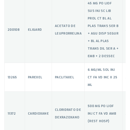
45 MG PO LIOF
SUS INJ SC LIB
PROL CT BL AL
ACETATO DE
PLAS TRANS SER B
200108
ELIGARD
53
LEUPRORRELINA
+ AGU DISP SEGUR
+ BL AL PLAS
TRANS DIL SER A +
EMB + 2 DESSEC
6 MG/ML SOL INJ
13265
PAREXEL
PACLITAXEL
CT FA VD INC X 25
53
ML
500 MG PO LIOF
CLORIDRATO DE
11372
CARDIOXANE
INJ CT FA VD AMB
53
DEXRAZOXANO
(REST HOSP)